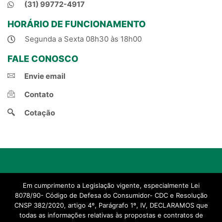
(31) 99772-4917
HORÁRIO DE FUNCIONAMENTO
Segunda a Sexta 08h30 às 18h00
FALE CONOSCO
Envie email
Contato
Cotação
© 2021, Natal Corretora de Seguros.
Em cumprimento a Legislação vigente, especialmente Lei
Criado por Projeto Novo Corretor
8078/90- Código de Defesa do Consumidor- CDC e Resolução
CNSP 382/2020, artigo 4º, Parágrafo 1º, IV, DECLARAMOS que
todas as informações relativas às propostas e contratos de