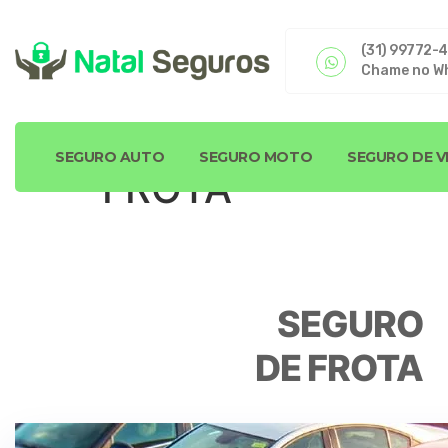
(31) 99772-
Chame no W
SEGURO AUTO
SEGURO MOTO
SEGURO DE V
FROTA
SEGURO
DE FROTA