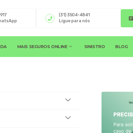
4917
(31) 3504-4841
hatsApp
Ligue para nós
IDA
MAIS SEGUROS ONLINE
SINISTRO
BLOG
PRECIS
Para sol
caso de 