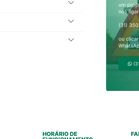
um proce
nos liga
(31) 35
ou clica
WhatsAp
(3
HORÁRIO DE
FA