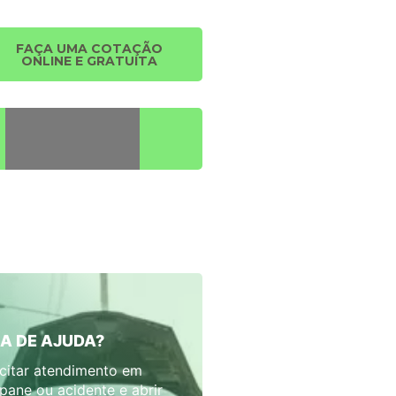
FAÇA UMA COTAÇÃO
ONLINE E GRATUITA
A DE AJUDA?
icitar atendimento em
pane ou acidente e abrir