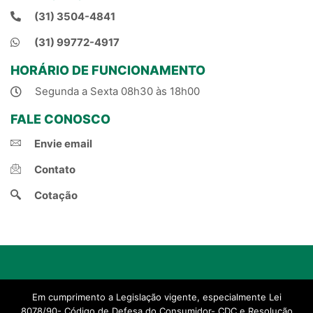
(31) 3504-4841
(31) 99772-4917
HORÁRIO DE FUNCIONAMENTO
Segunda a Sexta 08h30 às 18h00
FALE CONOSCO
Envie email
Contato
Cotação
© 2021, Natal Corretora de Seguros.
Em cumprimento a Legislação vigente, especialmente Lei
Criado por Projeto Novo Corretor
8078/90- Código de Defesa do Consumidor- CDC e Resolução