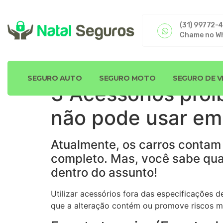
(31) 99772-
Chame no W
SEGURO AUTO
SEGURO MOTO
SEGURO DE V
3 Acessórios proi
não pode usar em
Atualmente, os carros contam
completo. Mas, você sabe quais
dentro do assunto!
Utilizar acessórios fora das especificações d
que a alteração contém ou promove riscos ma