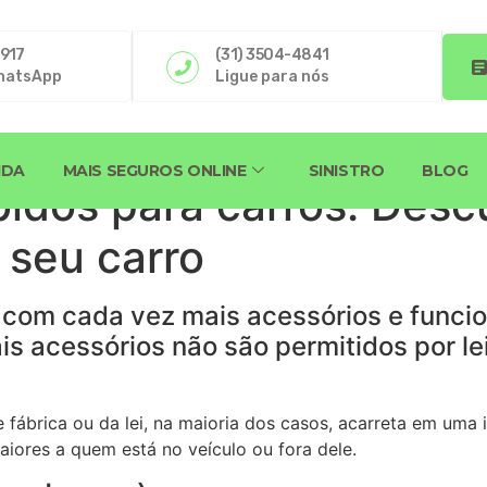
4917
(31) 3504-4841
hatsApp
Ligue para nós
IDA
MAIS SEGUROS ONLINE
SINISTRO
BLOG
bidos para carros: Desc
 seu carro
 com cada vez mais acessórios e funci
 acessórios não são permitidos por lei
e fábrica ou da lei, na maioria dos casos, acarreta em uma
iores a quem está no veículo ou fora dele.