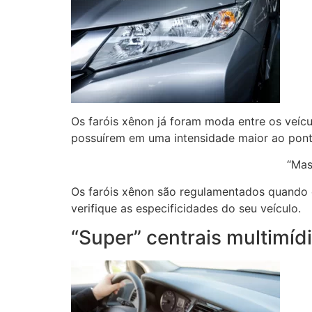
Os faróis xênon já foram moda entre os veícul
possuírem em uma intensidade maior ao ponto
“Mas
Os faróis xênon são regulamentados quando es
verifique as especificidades do seu veículo.
“Super” centrais multimíd