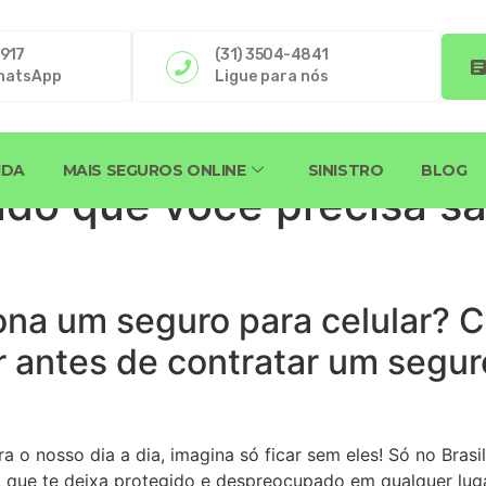
4917
(31) 3504-4841
hatsApp
Ligue para nós
IDA
MAIS SEGUROS ONLINE
SINISTRO
BLOG
udo que você precisa s
na um seguro para celular? 
r antes de contratar um segur
a o nosso dia a dia, imagina só ficar sem eles! Só no Bras
s, que te deixa protegido e despreocupado em qualquer lug