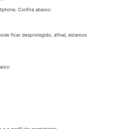
phone. Confira abaixo:
de ficar desprotegido, afinal, estamos
aixo:
e o perfil do contratante.