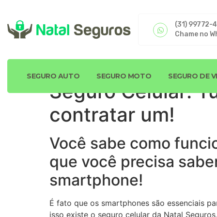
(31) 99772-
Chame no W
SEGURO AUTO
SEGURO MOTO
SEGURO DE V
Seguro Celular: T
contratar um!
Você sabe como funcio
que você precisa sabe
smartphone!
É fato que os smartphones são essenciais par
isso existe o seguro celular da Natal Seguro