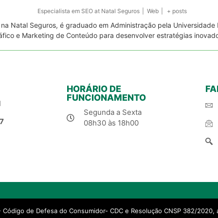
Especialista em SEO
at
Natal Seguros
|
Web
|
+ posts
a na Natal Seguros, é graduado em Administração pela Universidade 
áfico e Marketing de Conteúdo para desenvolver estratégias inovad
HORÁRIO DE
FA
FUNCIONAMENTO
1
Segunda a Sexta
7
08h30 às 18h00
- Código de Defesa do Consumidor- CDC e Resolução CNSP 382/2020, a