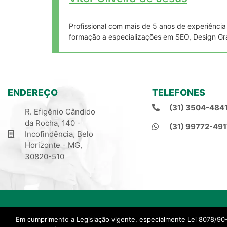
Profissional com mais de 5 anos de experiênci
formação a especializações em SEO, Design Gr
ENDEREÇO
TELEFONES
(31) 3504-484
R. Efigênio Cândido
da Rocha, 140 -
(31) 99772-491
Incofindência, Belo
Horizonte - MG,
30820-510
© 2021, Natal Corretora de Seguros.
Em cumprimento a Legislação vigente, especialmente Lei 8078/90
Criado por Projeto Novo Corretor