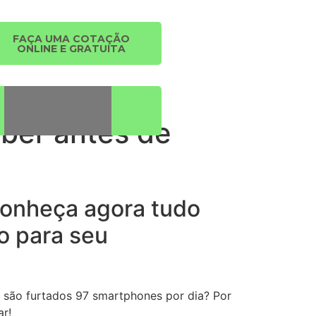
FAÇA UMA COTAÇÃO
ONLINE E GRATUITA
aber antes de
Conheça agora tudo
o para seu
il são furtados 97 smartphones por dia? Por
ar!