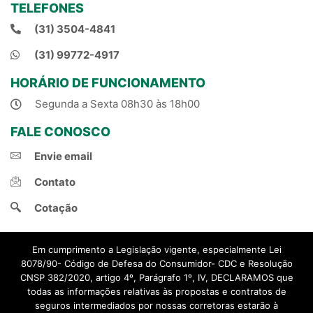
TELEFONES
(31) 3504-4841
(31) 99772-4917
HORÁRIO DE FUNCIONAMENTO
Segunda a Sexta 08h30 às 18h00
FALE CONOSCO
Envie email
Contato
Cotação
Em cumprimento a Legislação vigente, especialmente Lei
8078/90- Código de Defesa do Consumidor- CDC e Resolução
CNSP 382/2020, artigo 4º, Parágrafo 1º, IV, DECLARAMOS que
todas as informações relativas às propostas e contratos de
© 2021, Natal Corretora de Seguros.
seguros intermediados por nossas corretoras estarão à