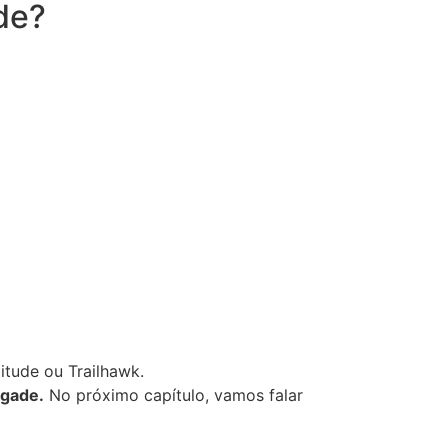
de?
tude ou Trailhawk.
egade.
No próximo capítulo, vamos falar