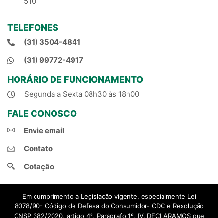
510
TELEFONES
(31) 3504-4841
(31) 99772-4917
HORÁRIO DE FUNCIONAMENTO
Segunda a Sexta 08h30 às 18h00
FALE CONOSCO
Envie email
Contato
Cotação
Em cumprimento a Legislação vigente, especialmente Lei
8078/90- Código de Defesa do Consumidor- CDC e Resolução
CNSP 382/2020, artigo 4º, Parágrafo 1º, IV, DECLARAMOS que