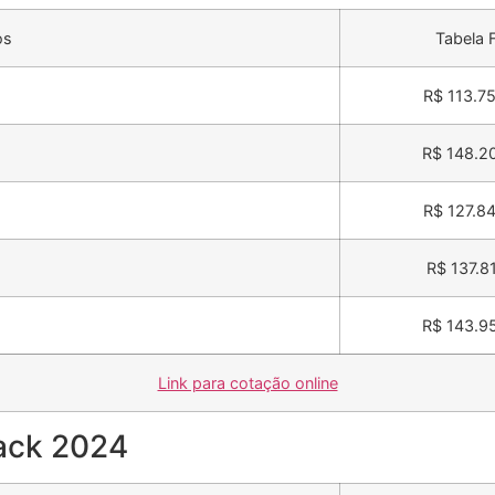
os
Tabela 
R$ 113.7
R$ 148.2
R$ 127.8
R$ 137.8
R$ 143.9
Link para cotação online
back 2024