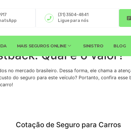
4917
(31) 3504-4841
hatsApp
Ligue para nós
IDA
MAIS SEGUROS ONLINE
SINISTRO
BLOG
stback: Qual é o valor?
ados no mercado brasileiro. Dessa forma, ele chama a ate
usto do seguro para este veículo? Portanto, confira esse 
carro!
Cotação de Seguro para Carros