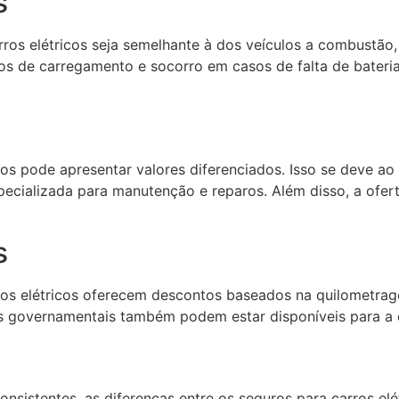
s
ros elétricos seja semelhante à dos veículos a combustão,
os de carregamento e socorro em casos de falta de bateri
cos pode apresentar valores diferenciados. Isso se deve a
ializada para manutenção e reparos. Além disso, a oferta
s
ros elétricos oferecem descontos baseados na quilometrage
os governamentais também podem estar disponíveis para a c
nsistentes, as diferenças entre os seguros para carros el