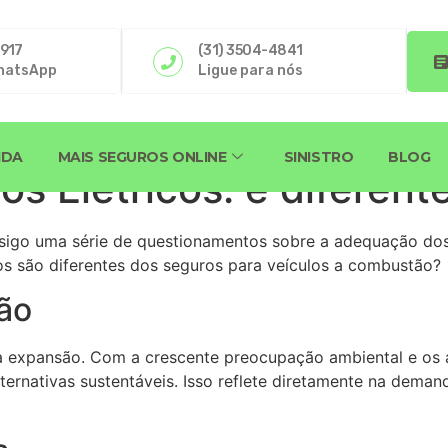
4917
(31) 3504-4841
hatsApp
Ligue para nós
IDA
MAIS SEGUROS ONLINE
SINISTRO
BLOG
s Elétricos: é diferent
nsigo uma série de questionamentos sobre a adequação dos
cos são diferentes dos seguros para veículos a combustão?
ão
ca expansão. Com a crescente preocupação ambiental e os
lternativas sustentáveis. Isso reflete diretamente na dem