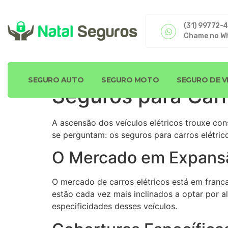
(31) 99772-
Chame no W
SEGURO AUTO
SEGURO MOTO
SEGURO DE V
Seguros para Carro
A ascensão dos veículos elétricos trouxe co
se perguntam: os seguros para carros elétri
O Mercado em Expans
O mercado de carros elétricos está em fran
estão cada vez mais inclinados a optar por a
especificidades desses veículos.